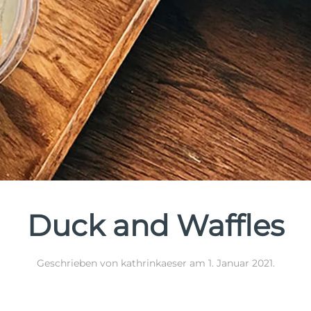
Duck and Waffles
Geschrieben von
kathrinkaeser
am
1. Januar 2021
.