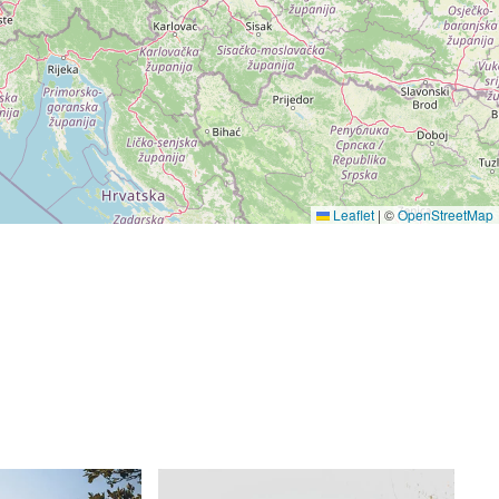
Leaflet
|
©
OpenStreetMap