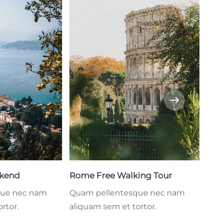
kend
Rome Free Walking Tour
Vis
que nec nam
Quam pellentesque nec nam
Qu
rtor.
aliquam sem et tortor.
ali