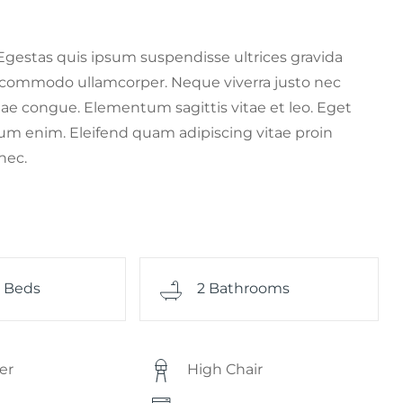
. Egestas quis ipsum suspendisse ultrices gravida
 commodo ullamcorper. Neque viverra justo nec
itae congue. Elementum sagittis vitae et leo. Eget
um enim. Eleifend quam adipiscing vitae proin
nec.
e Beds
2 Bathrooms
er
High Chair