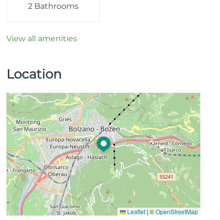
2 Bathrooms
View all amenities
Location
Leaflet
|
©
OpenStreetMap