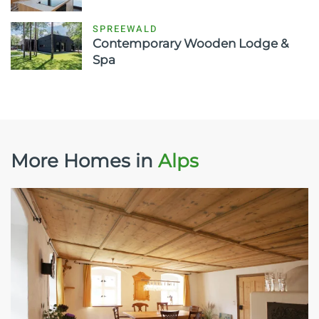
SPREEWALD
Contemporary Wooden Lodge &
Spa
More Homes in
Alps