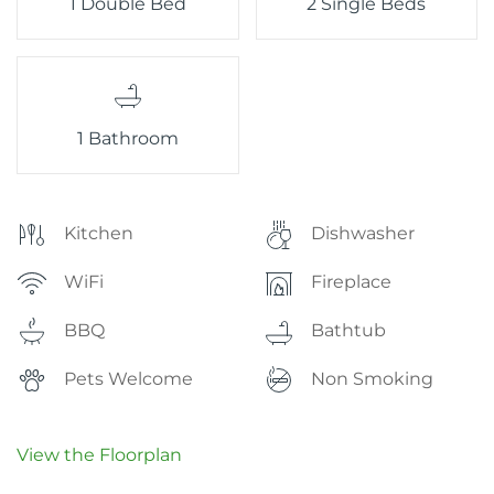
1 Double Bed
2 Single Beds
1 Bathroom
Kitchen
Dishwasher
WiFi
Fireplace
BBQ
Bathtub
Pets Welcome
Non Smoking
View the Floorplan