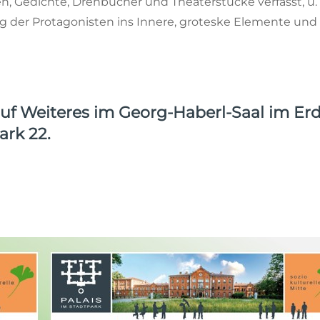
, Gedichte, Drehbücher und Theaterstücke verfasst, u. a
ug der Protagonisten ins Innere, groteske Elemente und
 auf Weiteres im
Georg-Haberl-Saal im Er
ark 22
.