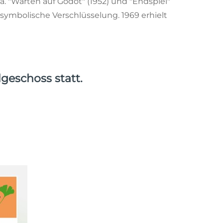
. "Warten auf Godot" (1952) und "Endspiel"
 symbolische Verschlüsselung. 1969 erhielt
dgeschoss
statt.