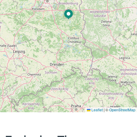
Leaflet
|
©
OpenStreetMap