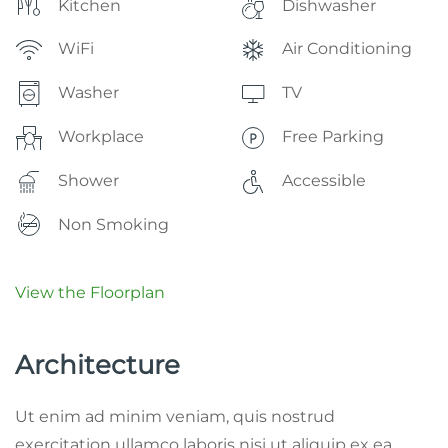
Kitchen
Dishwasher
WiFi
Air Conditioning
Washer
TV
Workplace
Free Parking
Shower
Accessible
Non Smoking
View the Floorplan
Architecture
Ut enim ad minim veniam, quis nostrud
exercitation ullamco laboris nisi ut aliquip ex ea