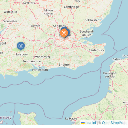
Leaflet
|
©
OpenStreetMap